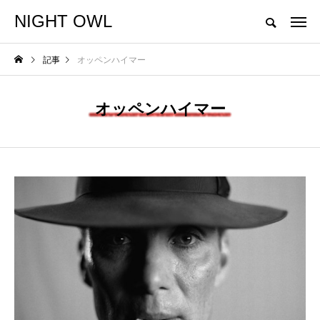
NIGHT OWL
"Don't play what's there. Play what's not there."
記事
オッペンハイマー
NEW POST
オッペンハイマー
NEWS
GO OUT CAMP 猪苗
代 vol.12 追加出演者
発表!!
NIGHTO
WL
2026.05.29