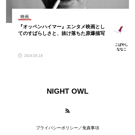
映画
TAG LIST
『オッペンハイマー』エンタメ映画とし
てのすばらしさと、抜け落ちた原爆描写
100 min. Novella
9mm Parabellum Bullet
こばやし
ななこ
aespa
Amazon Prime Video
2024.05.18
AmazonPrimeVideo
AWA
BIGMAMA
Billboard Live TOKYO
Billlie
Blue Note
NIGHT OWL
Chilli Beans.
DYGL
Epiphone
Filmarks
HRSM
K-POP
K-POP Plaza Tokyo
K-POP第4世代
プライバシーポリシー／免責事項