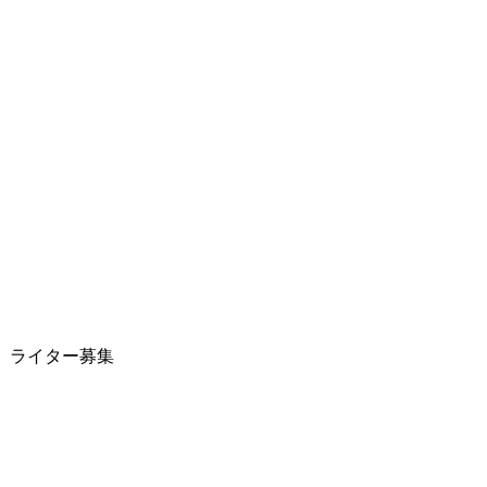
egicco)
kindle
NCT
Netflix
SHOGUN
IES
The Vaccines
VR
Yogee New Waves
ダム・ドライバー
ット
アンナ・サワイ
ライター募集
エドワード・ゴーリー
カラフル
ティアン･ロー