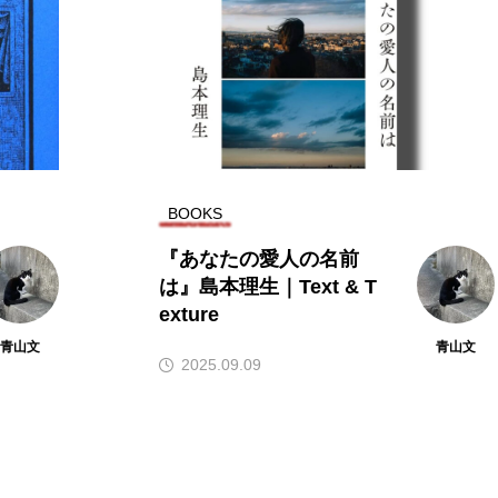
NIGHTOW
L
BOOKS
『あなたの愛人の名前
TAG LIST
は』島本理生｜Text & T
exture
青山文
青山文
2025.09.09
abellum Bullet
aespa
Amazon Prime Video
Amaz
e TOKYO
Billlie
Blue Note
Chilli Beans.
DYG