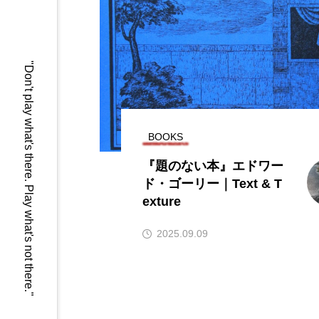
GO OUT CAMP 猪苗代
vol.12 追加出演者発
表!!
"Don't play what's there. Play what's not there."
2026.05.29
BOOKS
『題のない本』エドワー
ド・ゴーリー｜Text & T
exture
2025.09.09
100 min. Novella
9mm Par
BIGMAMA
Billboard Liv