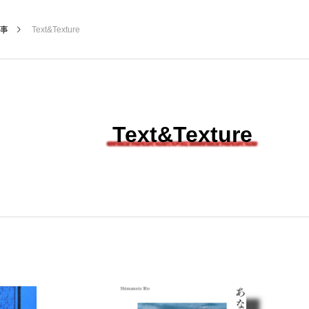
事
Text&Texture
NEW POST
Text&Texture