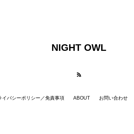
-POP
K-POP Plaza Tokyo
K-POP第4世代
Kaede(N
Melissa Barry
MoMAK Films2023
MUSIC BANK
PARCO
POLYSICS
potd
Replays Band
SUNDAE
TBN TRIO
Text&Texture
THE BAWD
NIGHT OWL
tokiohot100
TOKYO FM
U-NEXT
Unit One
アクションチャンネル
アグネス･コリアンデル
ア
・フェレーラ
アレクシス・ブレデル
アンドリュー・スコ
ライバシーポリシー／免責事項
ABOUT
お問い合わせ
ベントリポート
ウィノナ・ライダー
エイス・グレード
エル・スール
オッペンハイマー
オールナイト上映
ト・エヴィング商會
クリスチャン・タフドルップ
クリス