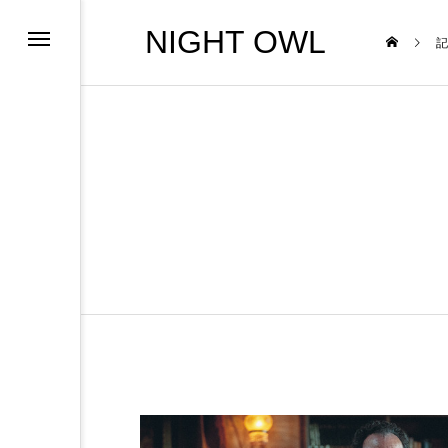
NIGHT OWL
記
NEWS