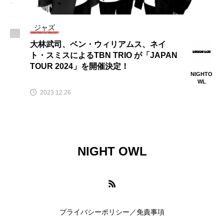
ジャズ
TAG LIST
大林武司、ベン・ウィリアムス、ネイ
ト・スミスによるTBN TRIO が「JAPAN
100 min. Novella
9mm Parabellum Bullet
TOUR 2024」を開催決定！
NIGHTO
WL
aespa
Amazon Prime Video
2023.12.26
AmazonPrimeVideo
AWA
BIGMAMA
Billboard Live TOKYO
Billlie
Blue Note
NIGHT OWL
Chilli Beans.
DYGL
Epiphone
Filmarks
HRSM
K-POP
K-POP Plaza Tokyo
K-POP第4世代
プライバシーポリシー／免責事項