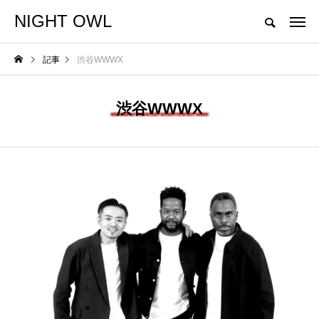
NIGHT OWL
"Don't play what's there. Play what's not there."
記事
渋谷WWWX
NEW POST
渋谷WWWX
NEWS
GO OUT CAMP 猪苗
代 vol.12 追加出演者
発表!!
NIGHTO
WL
2026.05.29