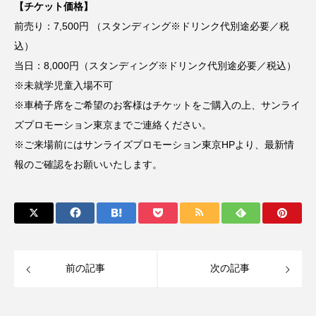
【チケット価格】
ナイト・オン・ザ・プラネット
前売り：7,500円 （スタンディング※ドリンク代別途必要／税
込）
ナショナル・シアター・ライブ
ニューリリース
当日：8,000円（スタンディング※ドリンク代別途必要／税込）
ネイト・スミス
ネクスト・ゴール・ウィンズ
※未就学児童入場不可
※車椅子席をご希望のお客様はチケットをご購入の上、サンライ
パターソン
パーム・スプリングス
ズプロモーション東京までご連絡ください。
※ご来場前にはサンライズプロモーション東京HPより、最新情
ビクトル・エリセ
ピーズ
ブックレビュー
報のご確認をお願いいたします。
ブリジャートン家
ブルーノート東京
ブレイク・ライブリー
ベン・ウィリアムス
ホラー
ボヘミアンラプソディ
前の記事
次の記事
マイ・ニューヨーク・ダイアリー