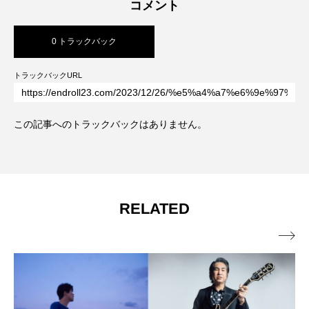
マッツ・ミケルセン
マーガレット・クアリー
コメント
ミツバチのささやき
ミュージカル映画
0 トラックバック
ミーン・ガールズ
ララランド
トラックバックURL
リトル・エッラ
リトル・フォレスト
この記事へのトラックバックはありません。
リトル・マーメイド
ワーニャ
中田裕二
刊行記念
坂本龍一
堀込泰行
夏の方舟
大丸東京店
大和書房
RELATED
大林武司
大貫妙子
室龍太
宮前優花

宮沢賢治
家主
小川洋子
小津安二郎
尾崎世界観
山田詠美
島本理生