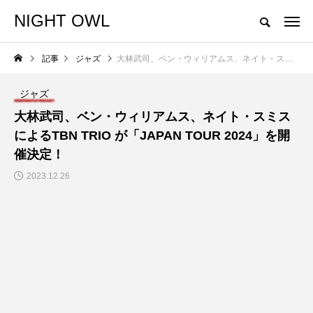
NIGHT OWL
"Don't play what's there. Play what's not there."
記事
ジャズ
大林武司、ベン・ウィリアムス、ネイト・スミスによるTBN TRIO が「JAPAN TOUR 2024」を開催決定！
NEW POST
ジャズ
NEWS
大林武司、ベン・ウィリアムス、ネイト・スミス
によるTBN TRIO が「JAPAN TOUR 2024」を開
催決定！
2023.12.26
GO OUT CAMP 猪苗
代 vol.12 追加出演者
発表!!
NIGHTO
WL
2026.05.29