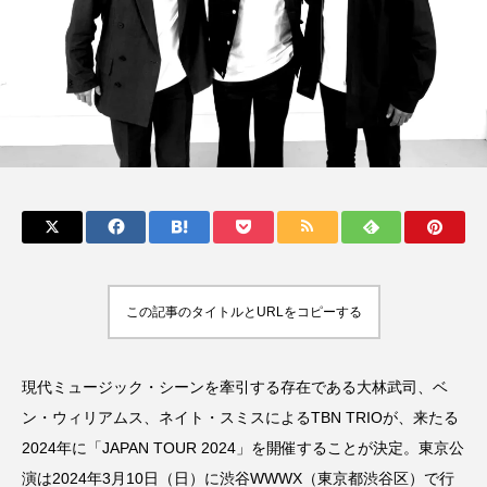
Kaede(Negicco)
kindle
Kindleセール
King Gnu
Melissa Barry
MoMAK Films2023
MUSIC BANK
NCT
Netflix
NEWVIEW
Original Love
PARCO
POLYSICS
potd
Replays Band
SHOGUN
Speak No Evil
この記事のタイトルとURLをコピーする
Spotify
SUNDAE
TBN TRIO
Text&Texture
THE BAWDIES
The Vaccines
現代ミュージック・シーンを牽引する存在である大林武司、ベ
ン・ウィリアムス、ネイト・スミスによるTBN TRIOが、来たる
TOKIO HOT 100 AWARD
tokiohot100
2024年に「JAPAN TOUR 2024」を開催することが決定。東京公
演は2024年3月10日（日）に渋谷WWWX（東京都渋谷区）で行