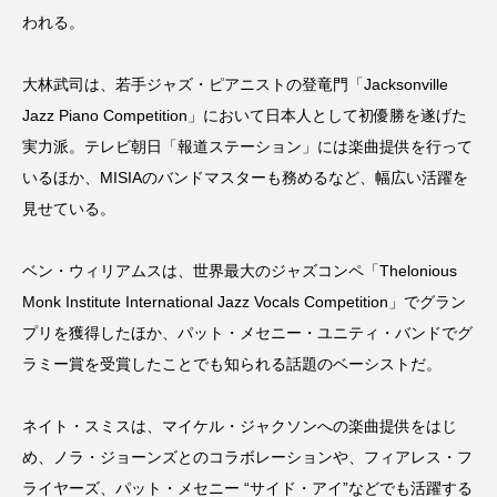
TOKYO FM
U-NEXT
Unit One
VR
われる。
Yogee New Waves
おすすめ
大林武司は、若手ジャズ・ピアニストの登竜門「Jacksonville
よしもとばなな
アクションチャンネル
Jazz Piano Competition」において日本人として初優勝を遂げた
実力派。テレビ朝日「報道ステーション」には楽曲提供を行って
アグネス･コリアンデル
アダム・ドライバー
いるほか、MISIAのバンドマスターも務めるなど、幅広い活躍を
見せている。
アナ・トレント
アメリカ・フェレーラ
アレクシス・ブレデル
アンドリュー・スコット
ベン・ウィリアムスは、世界最大のジャズコンペ「Thelonious
Monk Institute International Jazz Vocals Competition」でグラン
アンナ・サワイ
アンバー・タンブリン
プリを獲得したほか、パット・メセニー・ユニティ・バンドでグ
ラミー賞を受賞したことでも知られる話題のベーシストだ。
イベントリポート
ウィノナ・ライダー
ネイト・スミスは、マイケル・ジャクソンへの楽曲提供をはじ
エイス・グレード
エドワード・ゴーリー
め、ノラ・ジョーンズとのコラボレーションや、フィアレス・フ
エルシー・フィッシャー
エル・スール
ライヤーズ、パット・メセニー “サイド・アイ”などでも活躍する