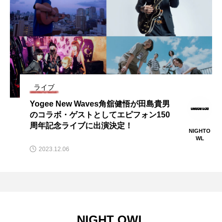
川上弘美
川柳
左右社
平手友梨奈
文化放送
新刊
旅するジーンズと16歳の夏
日本映画
映画レビュー
朝井リョウ
ライブ
本
村上RADIO
村上春樹
東野圭吾
Yogee New Waves角舘健悟が田島貴男
柴崎友香
森絵都
橋本愛
欅坂46
のコラボ・ゲストとしてエピフォン150
周年記念ライブに出演決定！
NIGHTO
注文の多い注文書
海猫沢めろん
WL
2023.12.06
渋谷WWWX
現代アート
琴音
田島貴男
真田広之
短編小説
短編映画
短編集
米津玄師
絵本
NIGHT OWL