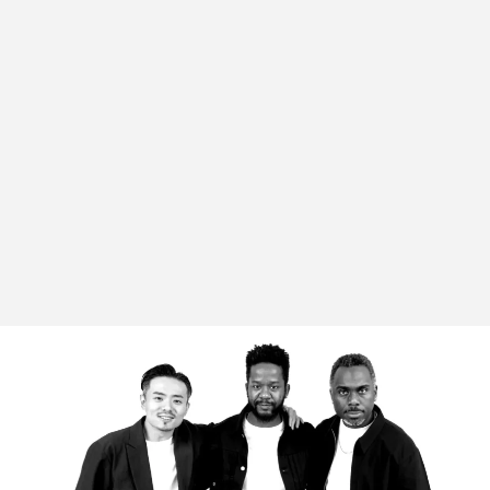
TAG LIST
100 min. Novella
9mm Parabellum Bullet
aespa
Amazon Prime Video
AmazonPrimeVideo
AWA
BIGMAMA
Billboard Live TOKYO
Billlie
Blue Note
Chilli Beans.
DYGL
Epiphone
Filmarks
HRSM
K-POP
K-POP Plaza Tokyo
K-POP第4世代