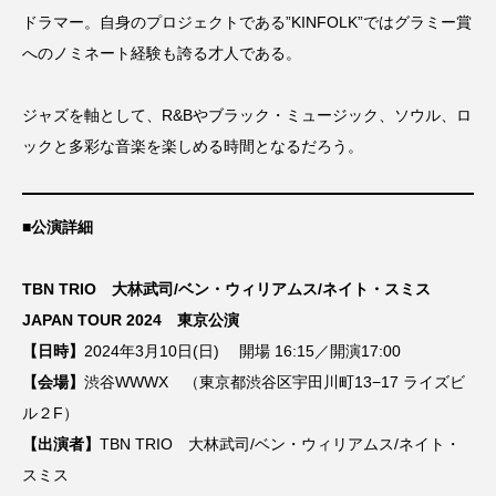
ドラマー。自身のプロジェクトである”KINFOLK”ではグラミー賞
オッペンハイマー
オールナイト上映
へのノミネート経験も誇る才人である。
カラフル
キアヌ・リーブス
ジャズを軸として、R&Bやブラック・ミュージック、ソウル、ロ
クラフト・エヴィング商會
ックと多彩な音楽を楽しめる時間となるだろう。
クリスチャン・タフドルップ
■公演詳細
クリスティアン･ロー
クリストファー・ノーラン
TBN TRIO 大林武司/ベン・ウィリアムス/ネイト・スミス
クリープハイプ
グレイテストショーマン
JAPAN TOUR 2024 東京公演
【日時】
2024年3月10日(日) 開場 16:15／開演17:00
シーモン･Ｊ･ベリエル
ジム・ジャームッシュ
【会場】
渋谷WWWX （東京都渋谷区宇田川町13−17 ライズビ
ジャズ
タイカ・ワイティティ
タグボート
ル２F）
【出演者】
TBN TRIO 大林武司/ベン・ウィリアムス/ネイト・
ティボール･ルーカス
ディズニー
スミス