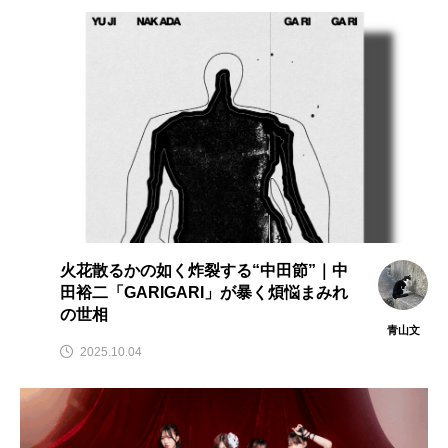
TOKYO FM
U-NEXT
Unit One
VR
Yogee New Waves
おすすめ
よしもとばなな
アクションチャンネル
アグネス･コリアンデル
アダム・ドライバー
アナ・トレント
アメリカ・フェレーラ
アレクシス・ブレデル
アンドリュー・スコット
火花散るかの如く炸裂する“中田節”｜中
アンナ・サワイ
アンバー・タンブリン
田裕二「GARIGARI」が暴く煩悩まみれ
の世相
青山文
イベントリポート
ウィノナ・ライダー
2025.10.04
エイス・グレード
エドワード・ゴーリー
エルシー・フィッシャー
エル・スール