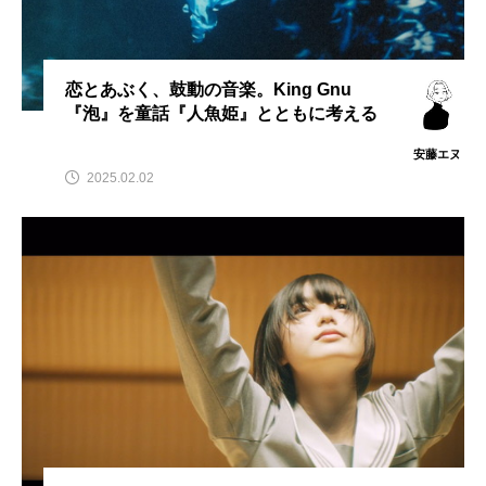
マッツ・ミケルセン
マーガレット・クアリー
ミツバチのささやき
ミュージカル映画
恋とあぶく、鼓動の音楽。King Gnu
ミーン・ガールズ
ララランド
『泡』を童話『人魚姫』とともに考える
安藤エヌ
リトル・エッラ
リトル・フォレスト
2025.02.02
リトル・マーメイド
ワーニャ
中田裕二
刊行記念
坂本龍一
堀込泰行
夏の方舟
大丸東京店
大和書房
大林武司
大貫妙子
室龍太
宮前優花
宮沢賢治
家主
小川洋子
小津安二郎
尾崎世界観
山田詠美
島本理生