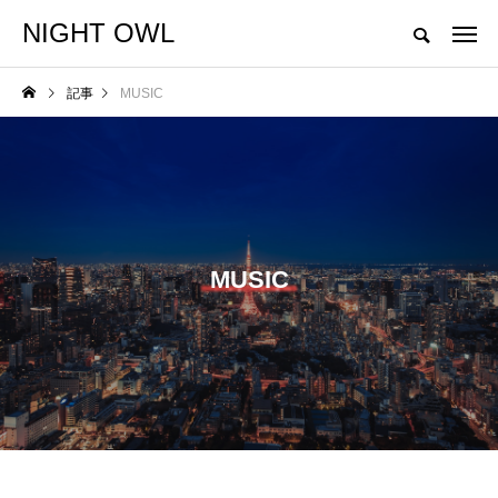
NIGHT OWL
"Don't play what's there. Play what's not there."
記事
MUSIC
NEW POST
NEWS
MUSIC
GO OUT CAMP 猪苗
代 vol.12 追加出演者
発表!!
NIGHTO
WL
2026.05.29