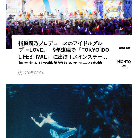
ナイト・オン・ザ・プラネット
ナショナル・シアター・ライブ
ニューリリース
ネイト・スミス
ネクスト・ゴール・ウィンズ
指原莉乃プロデュースのアイドルグルー
パターソン
パーム・スプリングス
プ ＝LOVE。 9年連続で 「TOKYO IDO
L FESTIVAL」 に出演！メインステージ
NIGHTO
初の大トリで熱気溢れるステージを披
ビクトル・エリセ
ピーズ
ブックレビュー
WL
露！
2025.08.04
ブリジャートン家
ブルーノート東京
ブレイク・ライブリー
ベン・ウィリアムス
ホラー
ボヘミアンラプソディ
マイ・ニューヨーク・ダイアリー