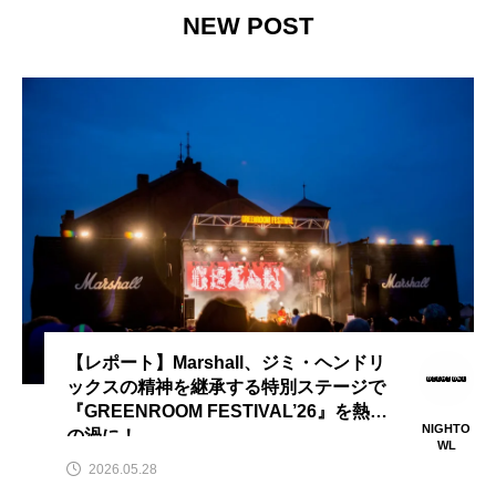
Kaede(Negicco)
kindle
Kindleセール
NEW POST
King Gnu
Melissa Barry
MoMAK Films2023
MUSIC BANK
NCT
Netflix
NEWVIEW
Original Love
PARCO
POLYSICS
potd
Replays Band
SHOGUN
Speak No Evil
Spotify
SUNDAE
TBN TRIO
【レポート】Marshall、ジミ・ヘンドリ
ックスの精神を継承する特別ステージで
Text&Texture
THE BAWDIES
The Vaccines
『GREENROOM FESTIVAL’26』を熱狂
NIGHTO
の渦に！
TOKIO HOT 100 AWARD
tokiohot100
WL
2026.05.28