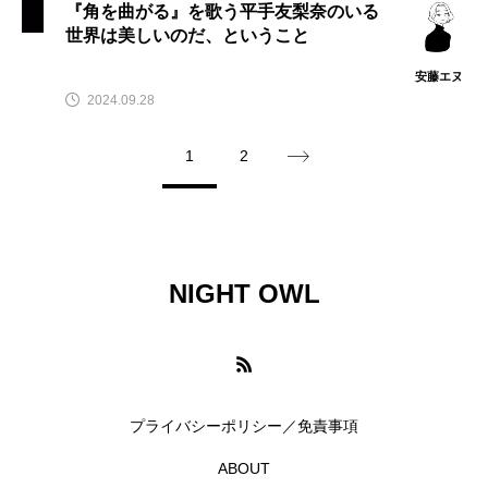
『角を曲がる』を歌う平手友梨奈のいる
世界は美しいのだ、ということ
川上弘美
川柳
左右社
平手友梨奈
安藤エヌ
文化放送
新刊
旅するジーンズと16歳の夏
2024.09.28
日本映画
映画レビュー
朝井リョウ
1
2
本
村上RADIO
村上春樹
東野圭吾
柴崎友香
森絵都
橋本愛
欅坂46
NIGHT OWL
注文の多い注文書
海猫沢めろん
渋谷WWWX
現代アート
琴音
田島貴男
真田広之
短編小説
プライバシーポリシー／免責事項
短編映画
短編集
米津玄師
絵本
ABOUT