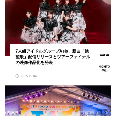
オッペンハイマー
オールナイト上映
カラフル
キアヌ・リーブス
クラフト・エヴィング商會
クリスチャン・タフドルップ
7人組アイドルグループAsIs、新曲「絶
望歌」配信リリースとツアーファイナル
クリスティアン･ロー
クリストファー・ノーラン
の映像作品化を発表！
NIGHTO
クリープハイプ
グレイテストショーマン
WL
2025.10.04
シーモン･Ｊ･ベリエル
ジム・ジャームッシュ
ジャズ
タイカ・ワイティティ
タグボート
ティボール･ルーカス
ディズニー