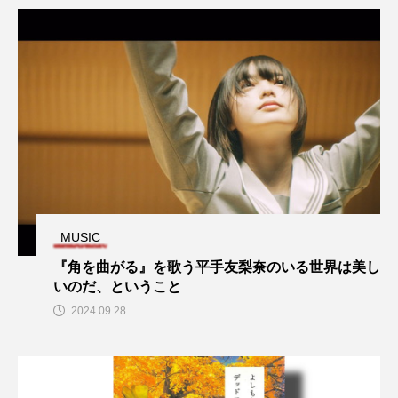
オッペンハイマー
オールナイト上映
カラフル
キアヌ・リーブス
クラフト・エヴィング商會
クリスチャン・タフドルップ
クリスティアン･ロー
クリストファー・ノーラン
MUSIC
クリープハイプ
グレイテストショーマン
『角を曲がる』を歌う平手友梨奈のいる世界は美し
シーモン･Ｊ･ベリエル
ジム・ジャームッシュ
いのだ、ということ
2024.09.28
ジャズ
タイカ・ワイティティ
タグボート
ティボール･ルーカス
ディズニー