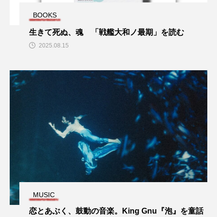
Kaede(Negicco)
kindle
Kindleセール
BOOKS
King Gnu
Melissa Barry
生きて死ぬ、魂 「戦艦大和ノ最期」を読む
2025.08.15
MoMAK Films2023
MUSIC BANK
NCT
Netflix
NEWVIEW
Original Love
PARCO
POLYSICS
potd
Replays Band
SHOGUN
Speak No Evil
Spotify
SUNDAE
TBN TRIO
Text&Texture
THE BAWDIES
The Vaccines
TOKIO HOT 100 AWARD
tokiohot100
MUSIC
恋とあぶく、鼓動の音楽。King Gnu『泡』を童話