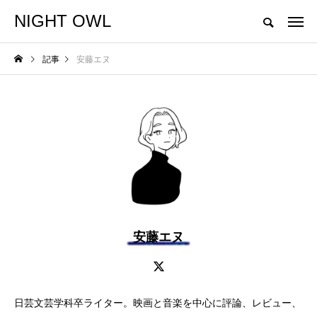
NIGHT OWL
"Don't play what's there. Play what's not there."
記事
安藤エヌ
NEW POST
NEWS
安藤エヌ
GO OUT CAMP 猪苗
代 vol.12 追加出演者
発表!!
NIGHTO
日芸文芸学科卒ライター。映画と音楽を中心に評論、レビュー、
WL
2026.05.29