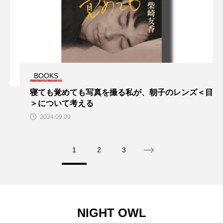
マッツ・ミケルセン
マーガレット・クアリー
ミツバチのささやき
ミュージカル映画
ミーン・ガールズ
ララランド
リトル・エッラ
リトル・フォレスト
BOOKS
寝ても覚めても写真を撮る私が、朝子のレンズ＜目
リトル・マーメイド
ワーニャ
中田裕二
＞について考える
2024.09.09
刊行記念
坂本龍一
堀込泰行
夏の方舟
大丸東京店
大和書房
1
2
3
大林武司
大貫妙子
室龍太
宮前優花
宮沢賢治
家主
小川洋子
小津安二郎
NIGHT OWL
尾崎世界観
山田詠美
島本理生