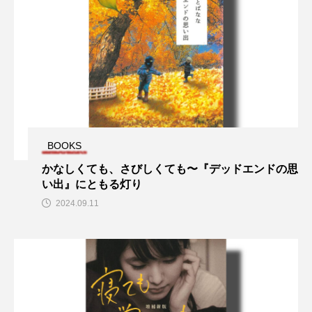
ナイト・オン・ザ・プラネット
ナショナル・シアター・ライブ
ニューリリース
ネイト・スミス
ネクスト・ゴール・ウィンズ
パターソン
パーム・スプリングス
BOOKS
ビクトル・エリセ
ピーズ
ブックレビュー
かなしくても、さびしくても〜『デッドエンドの思
ブリジャートン家
ブルーノート東京
い出』にともる灯り
2024.09.11
ブレイク・ライブリー
ベン・ウィリアムス
ホラー
ボヘミアンラプソディ
マイ・ニューヨーク・ダイアリー