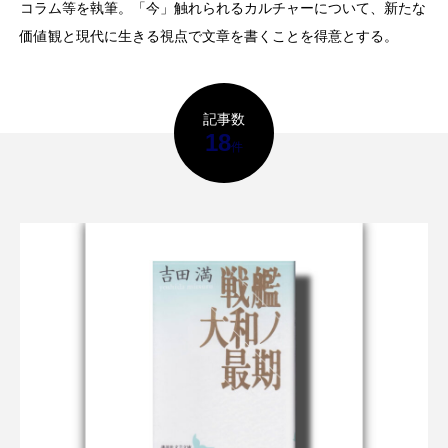
コラム等を執筆。「今」触れられるカルチャーについて、新たな
価値観と現代に生きる視点で文章を書くことを得意とする。
TAG LIST
記事数
100 min. Novella
9mm Parabellum Bullet
18
件
aespa
Amazon Prime Video
AmazonPrimeVideo
AWA
BIGMAMA
Billboard Live TOKYO
Billlie
Blue Note
Chilli Beans.
DYGL
Epiphone
Filmarks
HRSM
K-POP
K-POP Plaza Tokyo
K-POP第4世代