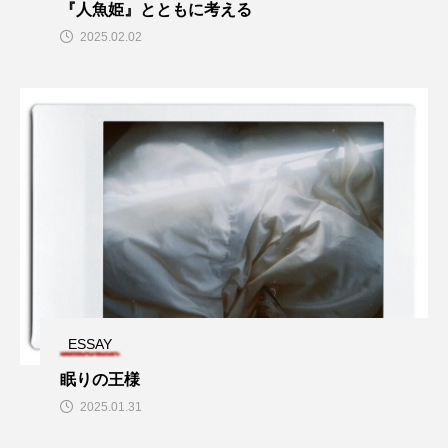
TOKYO FM
U-NEXT
Unit One
VR
『人魚姫』とともに考える
2025.02.02
Yogee New Waves
おすすめ
よしもとばなな
アクションチャンネル
アグネス･コリアンデル
アダム・ドライバー
アナ・トレント
アメリカ・フェレーラ
アレクシス・ブレデル
アンドリュー・スコット
アンナ・サワイ
アンバー・タンブリン
イベントリポート
ウィノナ・ライダー
ESSAY
眠りの王様
エイス・グレード
エドワード・ゴーリー
2025.01.31
エルシー・フィッシャー
エル・スール