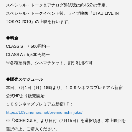
スペシャル・トーク＆アナログ盤試聴は約45分の予定。
ナイト・オン・ザ・プラネット
スペシャル・トークイベント後、ライブ映像『UTAU LIVE IN
ナショナル・シアター・ライブ
ニューリリース
TOKYO 2010』の上映を行います。
ネイト・スミス
ネクスト・ゴール・ウィンズ
◆料金
CLASS S：7,500円均一
パターソン
パーム・スプリングス
CLASS A：5,500円均一
ビクトル・エリセ
ピーズ
ブックレビュー
※各種招待券、シネマチケット、割引利用不可
ブリジャートン家
ブルーノート東京
◆販売スケジュール
本日、7月1日（月）18時より、１０９シネマズプレミアム新宿
ブレイク・ライブリー
ベン・ウィリアムス
公式HPより販売開始
１０９シネマズプレミアム新宿HP：
ホラー
ボヘミアンラプソディ
https://109cinemas.net/premiumshinjuku/
マイ・ニューヨーク・ダイアリー
※「SCHEDULE」より日付（7月15日）を選択頂き、本上映回を
選択の上、ご購入ください。