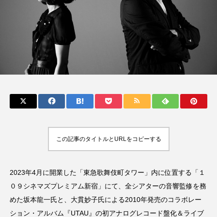
Kaede(Negicco)
kindle
Kindleセール
King Gnu
Melissa Barry
MoMAK Films2023
MUSIC BANK
NCT
Netflix
NEWVIEW
Original Love
PARCO
POLYSICS
potd
Replays Band
SHOGUN
Speak No Evil
この記事のタイトルとURLをコピーする
Spotify
SUNDAE
TBN TRIO
Text&Texture
THE BAWDIES
The Vaccines
2023年4月に開業した「東急歌舞伎町タワー」内に位置する「１
０９シネマズプレミアム新宿」にて、全シアターの音響監修を務
TOKIO HOT 100 AWARD
tokiohot100
めた坂本龍一氏と、大貫妙子氏による2010年発売のコラボレー
ション・アルバム『UTAU』の初アナログレコード盤化＆ライブ