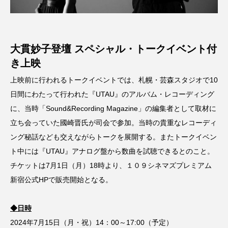
オッペンハイマー
オールナイト上映
カラフル
キアヌ・リーブス
大貫妙子登壇 スペシャル・トークイベント付
き上映
クラフト・エヴィング商會
上映前に行われるトークイベントでは、札幌・芸森スタジオで10
クリスチャン・タフドルップ
日間にわたって行われた『UTAU』のアルバム・レコーディング
に、当時「Sound&Recording Magazine」の編集者として取材に
クリスティアン･ロー
クリストファー・ノーラン
立ち会っていた國崎晋氏が司会で参加。当時の貴重なレコーディ
ング秘話なども交えながらトークを展開する。またトークイベン
クリープハイプ
グレイテストショーマン
ト中には『UTAU』アナログ盤から数曲を試聴できるとのこと。
シーモン･Ｊ･ベリエル
ジム・ジャームッシュ
チケットは7月1日（月）18時より、１０９シネマズプレミアム
新宿公式HPで販売開始となる。
ジャズ
タイカ・ワイティティ
タグボート
◆日時
ティボール･ルーカス
ディズニー
2024年7月15日（月・祝）14：00～17:00（予定）