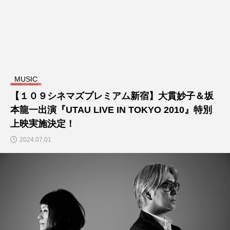
TAG LIST
100 min. Novella
9mm Parabellum Bullet
MUSIC
aespa
Amazon Prime Video
【１０９シネマズプレミアム新宿】大貫妙子＆坂
本龍一出演『UTAU LIVE IN TOKYO 2010』特別
AmazonPrimeVideo
AWA
BIGMAMA
上映実施決定！
2024.07.01
Billboard Live TOKYO
Billlie
Blue Note
Chilli Beans.
DYGL
Epiphone
Filmarks
HRSM
K-POP
K-POP Plaza Tokyo
K-POP第4世代