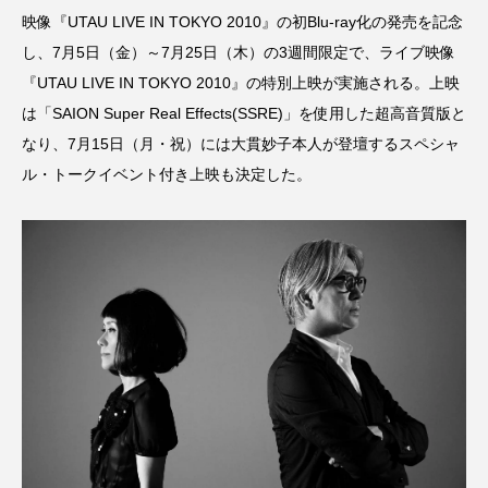
TOKYO FM
U-NEXT
Unit One
VR
映像『UTAU LIVE IN TOKYO 2010』の初Blu-ray化の発売を記念
し、7月5日（金）～7月25日（木）の3週間限定で、ライブ映像
Yogee New Waves
おすすめ
『UTAU LIVE IN TOKYO 2010』の特別上映が実施される。上映
よしもとばなな
アクションチャンネル
は「SAION Super Real Effects(SSRE)」を使用した超高音質版と
なり、7月15日（月・祝）には大貫妙子本人が登壇するスペシャ
アグネス･コリアンデル
アダム・ドライバー
ル・トークイベント付き上映も決定した。
アナ・トレント
アメリカ・フェレーラ
アレクシス・ブレデル
アンドリュー・スコット
アンナ・サワイ
アンバー・タンブリン
イベントリポート
ウィノナ・ライダー
エイス・グレード
エドワード・ゴーリー
エルシー・フィッシャー
エル・スール