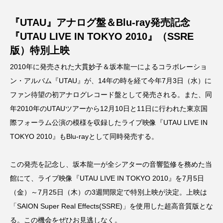
マッツ・ミケルセン
マーガレット・クアリー
『UTAU』アナログ盤＆Blu-ray発売記念
ミツバチのささやき
ミュージカル映画
『UTAU LIVE IN TOKYO 2010』（SSRE
ミーン・ガールズ
ララランド
版）特別上映
2010年に発売された大貫妙子＆坂本龍一によるコラボレーショ
リトル・エッラ
リトル・フォレスト
ン・アルバム『UTAU』が、14年の時を経て今年7月3日（水）に
ファン待望の初アナログレコード盤として発売される。また、同
リトル・マーメイド
ワーニャ
中田裕二
年2010年のUTAUツアーから12月10日と11日に行われた東京国
刊行記念
坂本龍一
堀込泰行
際フォーラム公演の模様を収録したライブ映像『UTAU LIVE IN
TOKYO 2010』もBlu-rayとして同時発売する。
夏の方舟
大丸東京店
大和書房
この発売を記念し、坂本龍一が全シアターの音響監修を務めた当
大林武司
大貫妙子
室龍太
宮前優花
館にて、ライブ映像『UTAU LIVE IN TOKYO 2010』を7月5日
宮沢賢治
家主
小川洋子
小津安二郎
（金）～7月25日（木）の3週間限定で特別上映が決定。上映は
「SAION Super Real Effects(SSRE)」を使用した超高音質版とな
尾崎世界観
山田詠美
島本理生
る。この機会をぜひお見逃しなく。