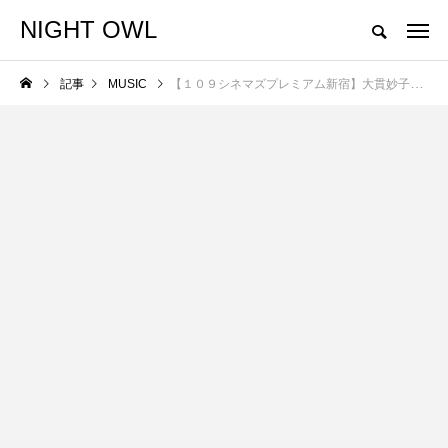
NIGHT OWL
"Don't play what's there. Play what's not there."
記事
MUSIC
【１０９シネマズプレミアム新宿】大貫妙子＆坂本龍一出演『UTAU LIVE IN TOKYO 2010』特別上映実施決定！
NEW POST
NEWS
GO OUT CAMP 猪苗
代 vol.12 追加出演者
発表!!
NIGHTO
WL
2026.05.29