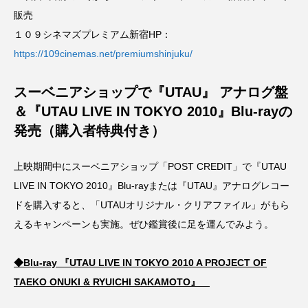
胸騒ぎ
舞台
花嫁のパパ
花嫁のママ
販売
１０９シネマズプレミアム新宿HP：
菅田将暉
角舘健悟
試写会
詩
https://109cinemas.net/premiumshinjuku/
配信
銀河鉄道の夜
音楽フェス
スーベニアショップで『UTAU』 アナログ盤
＆『UTAU LIVE IN TOKYO 2010』Blu-rayの
高瀬隼子
＝LOVE
発売（購入者特典付き）
上映期間中にスーベニアショップ「POST CREDIT」で『UTAU
LIVE IN TOKYO 2010』Blu-rayまたは『UTAU』アナログレコー
ドを購入すると、「UTAUオリジナル・クリアファイル」がもら
えるキャンペーンも実施。ぜひ鑑賞後に足を運んでみよう。
◆Blu-ray 『UTAU LIVE IN TOKYO 2010 A PROJECT OF
TAEKO ONUKI & RYUICHI SAKAMOTO』