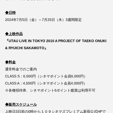
川上弘美
川柳
左右社
平手友梨奈
◆日時
2024年7月5日（金）～7月25日（木）3週間限定
文化放送
新刊
旅するジーンズと16歳の夏
日本映画
映画レビュー
朝井リョウ
◆上映作品
『UTAU LIVE IN TOKYO 2010 A PROJECT OF TAEKO ONUKI
本
村上RADIO
村上春樹
東野圭吾
& RYUICHI SAKAMOTO』
柴崎友香
森絵都
橋本愛
欅坂46
◆料金
注文の多い注文書
海猫沢めろん
通常料金でのご案内
CLASS S：6,500円（シネマポイント会員6,000円）
渋谷WWWX
現代アート
琴音
CLASS A：4,500円（シネマポイント会員4,000円）
※各種招待券、シネマポイント6ポイント鑑賞は利用不可
田島貴男
真田広之
短編小説
◆販売スケジュール
短編映画
短編集
米津玄師
絵本
上映日3日前の0時から１０９シネマズプレミアム新宿公式HPで