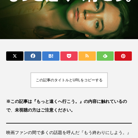
Kaede(Negicco)
kindle
Kindleセール
King Gnu
Melissa Barry
MoMAK Films2023
MUSIC BANK
NCT
Netflix
NEWVIEW
Original Love
PARCO
POLYSICS
potd
Replays Band
SHOGUN
Speak No Evil
この記事のタイトルとURLをコピーする
Spotify
SUNDAE
TBN TRIO
※この記事は『もっと遠くへ行こう。』の内容に触れているの
Text&Texture
THE BAWDIES
The Vaccines
で
、
未視聴の方はご注意ください。
TOKIO HOT 100 AWARD
tokiohot100
映画ファンの間で多くの話題を呼んだ『もう終わりにしよう。』