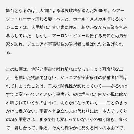
ナイト・オン・ザ・プラネット
舞台となるのは、人間による環境破壊が進んだ2065年。シアー
シャ・ローナン演じる妻・ヘンと、ポール・メスカル演じる夫・
ナショナル・シアター・ライブ
ニューリリース
ジュニアは、人里離れた古い家に住み、細やかながら農業を営み
ネイト・スミス
ネクスト・ゴール・ウィンズ
暮らしていた。しかし、アーロン・ピエール扮する見知らぬ男が
家を訪れ、ジュニアが宇宙移住の候補者に選ばれたと告げられ
パターソン
パーム・スプリングス
る。
ビクトル・エリセ
ピーズ
ブックレビュー
この映画は、地球と宇宙で離れ離れになってしまう可哀想な二
ブリジャートン家
ブルーノート東京
人、を描いた物語ではない。ジュニアが宇宙移住の候補者に選ば
れてしまったことは、二人の関係性が変わっていく——あるいは
ブレイク・ライブリー
ベン・ウィリアムス
すでに変わっていたという事実が、砂に埋もれた何かが風に吹か
れ晒されていくかのように、明らかになっていく——ことのきっ
ホラー
ボヘミアンラプソディ
かけに過ぎない。宇宙へと旅立つ夫の代わりには、本人そっくり
のAIが用意され、まるで何も変わっていないかの如く働き、食べ
マイ・ニューヨーク・ダイアリー
て、愛し合って、眠る。そんな穏やかに見える日々の水面下で、