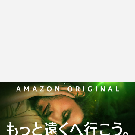
TAG LIST
100 min. Novella
9mm Parabellum Bullet
aespa
Amazon Prime Video
AmazonPrimeVideo
AWA
BIGMAMA
Billboard Live TOKYO
Billlie
Blue Note
Chilli Beans.
DYGL
Epiphone
Filmarks
HRSM
K-POP
K-POP Plaza Tokyo
K-POP第4世代