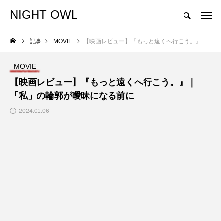
NIGHT OWL
"Don't play what's there. Play what's not there."
記事
MOVIE
【映画レビュー】『もっと遠くへ行こう。』｜「私」の輪郭が曖昧になる前に
NEW POST
MOVIE
NEWS
【映画レビュー】『もっと遠くへ行こう。』｜
「私」の輪郭が曖昧になる前に
2024.01.06
GO OUT CAMP 猪苗
代 vol.12 追加出演者
発表!!
NIGHTO
WL
2026.05.29