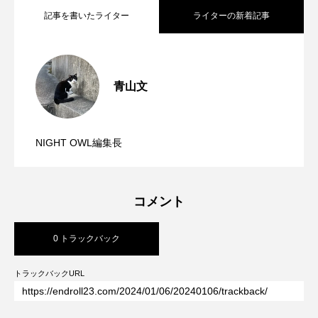
記事を書いたライター
ライターの新着記事
火花散るかの如く炸裂する“中田節”｜中田
2025.10.04
裕二「GARIGARI」が暴く煩悩まみれの
世相
青山文
『題のない本』エドワード・ゴーリー｜
2025.09.09
Text & Texture
NIGHT OWL編集長
『あなたの愛人の名前は』島本理生｜
2025.09.09
Text & Texture
コメント
0 トラックバック
トラックバックURL