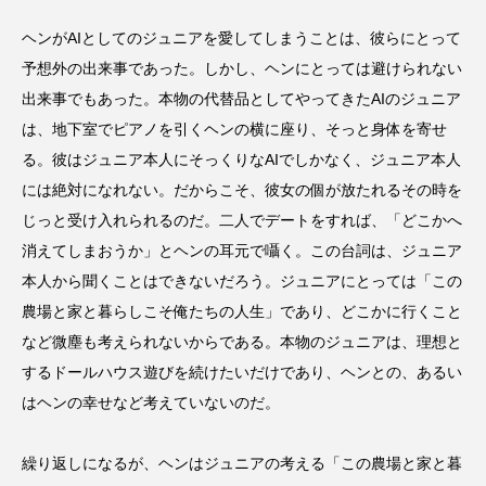
胸騒ぎ
舞台
花嫁のパパ
花嫁のママ
ヘンがAIとしてのジュニアを愛してしまうことは、彼らにとって
予想外の出来事であった。しかし、ヘンにとっては避けられない
菅田将暉
角舘健悟
試写会
詩
出来事でもあった。本物の代替品としてやってきたAIのジュニア
配信
銀河鉄道の夜
音楽フェス
は、地下室でピアノを引くヘンの横に座り、そっと身体を寄せ
る。彼はジュニア本人にそっくりなAIでしかなく、ジュニア本人
高瀬隼子
＝LOVE
には絶対になれない。だからこそ、彼女の個が放たれるその時を
じっと受け入れられるのだ。二人でデートをすれば、「どこかへ
消えてしまおうか」とヘンの耳元で囁く。この台詞は、ジュニア
本人から聞くことはできないだろう。ジュニアにとっては「この
農場と家と暮らしこそ俺たちの人生」であり、どこかに行くこと
など微塵も考えられないからである。本物のジュニアは、理想と
するドールハウス遊びを続けたいだけであり、ヘンとの、あるい
はヘンの幸せなど考えていないのだ。
繰り返しになるが、ヘンはジュニアの考える「この農場と家と暮