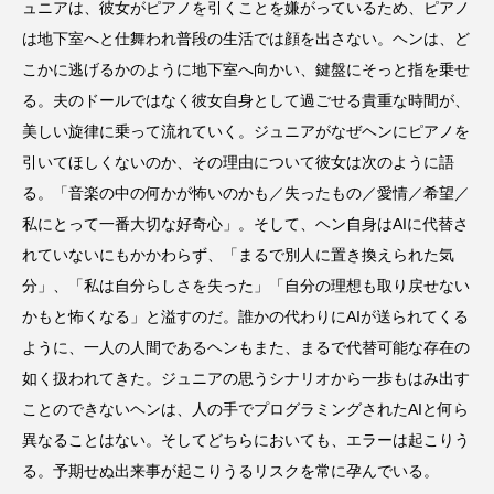
ュニアは、彼女がピアノを引くことを嫌がっているため、ピアノ
川上弘美
川柳
左右社
平手友梨奈
は地下室へと仕舞われ普段の生活では顔を出さない。ヘンは、ど
こかに逃げるかのように地下室へ向かい、鍵盤にそっと指を乗せ
文化放送
新刊
旅するジーンズと16歳の夏
る。夫のドールではなく彼女自身として過ごせる貴重な時間が、
美しい旋律に乗って流れていく。ジュニアがなぜヘンにピアノを
日本映画
映画レビュー
朝井リョウ
引いてほしくないのか、その理由について彼女は次のように語
る。「音楽の中の何かが怖いのかも／失ったもの／愛情／希望／
本
村上RADIO
村上春樹
東野圭吾
私にとって一番大切な好奇心」。そして、ヘン自身はAIに代替さ
柴崎友香
森絵都
橋本愛
欅坂46
れていないにもかかわらず、「まるで別人に置き換えられた気
分」、「私は自分らしさを失った」「自分の理想も取り戻せない
注文の多い注文書
海猫沢めろん
かもと怖くなる」と溢すのだ。誰かの代わりにAIが送られてくる
ように、一人の人間であるヘンもまた、まるで代替可能な存在の
渋谷WWWX
現代アート
琴音
如く扱われてきた。ジュニアの思うシナリオから一歩もはみ出す
田島貴男
真田広之
短編小説
ことのできないヘンは、人の手でプログラミングされたAIと何ら
異なることはない。そしてどちらにおいても、エラーは起こりう
短編映画
短編集
米津玄師
絵本
る。予期せぬ出来事が起こりうるリスクを常に孕んでいる。