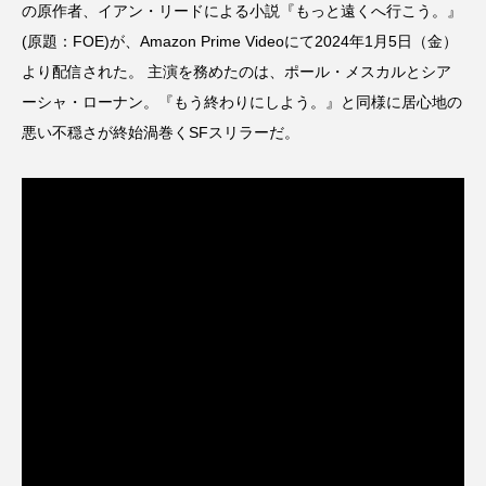
TOKYO FM
U-NEXT
Unit One
VR
の原作者、イアン・リードによる小説『もっと遠くへ行こう。』
(原題：FOE)が、Amazon Prime Videoにて2024年1月5日（金）
Yogee New Waves
おすすめ
より配信された。 主演を務めたのは、ポール・メスカルとシア
ーシャ・ローナン。『もう終わりにしよう。』と同様に居心地の
よしもとばなな
アクションチャンネル
悪い不穏さが終始渦巻くSFスリラーだ。
アグネス･コリアンデル
アダム・ドライバー
アナ・トレント
アメリカ・フェレーラ
アレクシス・ブレデル
アンドリュー・スコット
アンナ・サワイ
アンバー・タンブリン
イベントリポート
ウィノナ・ライダー
エイス・グレード
エドワード・ゴーリー
エルシー・フィッシャー
エル・スール