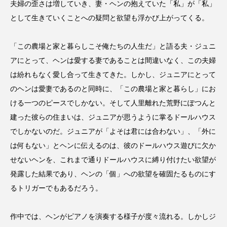
マッツ・ミケルセン
マーガレット・クアリー
夫婦の歪さは増していき、妻・ヘンの抱えていた「私」が「私」
として生きていくことへの疑問と欲望も浮かび上がってくる。
ミツバチのささやき
ミュージカル映画
「この農場と家と暮らしこそ俺たちの人生だ」と語る夫・ジュニ
ミーン・ガールズ
ララランド
アにとって、ヘンは愛する妻であることは間違いなく、この夫婦
リトル・エッラ
リトル・フォレスト
は紛れもなく愛し合って生きてきた。しかし、ジュニアにとって
のヘンは愛妻であるのと同時に、「この農場と家と暮らし」にお
リトル・マーメイド
ワーニャ
中田裕二
ける一つのピースでしかない。そして人里離れた荒野にぽつんと
建った彼らの住まいは、ジュニアが思うように掌るドールハウス
刊行記念
坂本龍一
堀込泰行
でしかないのだ。ジュニアが「よそは君には合わない」、「外に
は何もない」とヘンに伝えるのは、彼のドールハウス遊びに欠か
夏の方舟
大丸東京店
大和書房
せないヘンを、これまで通りドールハウスに縛り付けたい欲望が
大林武司
大貫妙子
室龍太
宮前優花
発露した結果であり、ヘンの「個」への欲望を確固たるものにす
るトリガーでもあるだろう。
宮沢賢治
家主
小川洋子
小津安二郎
作中では、ヘンがピアノを演奏する様子が度々流れる。しかしジ
尾崎世界観
山田詠美
島本理生